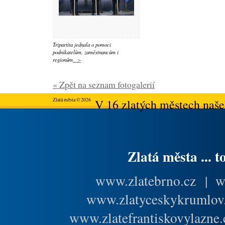
Tripartita jednala o pomoci
podnikatelům, zaměstnancům i
regionům
...>
« Zpět na seznam fotogalerií
Zlatá města © 2026
V 16 zlatých městech našeh
Zlatá města ... t
www.zlatebrno.cz
|
w
www.zlatyceskykrumlov
www.zlatefrantiskovylazne.