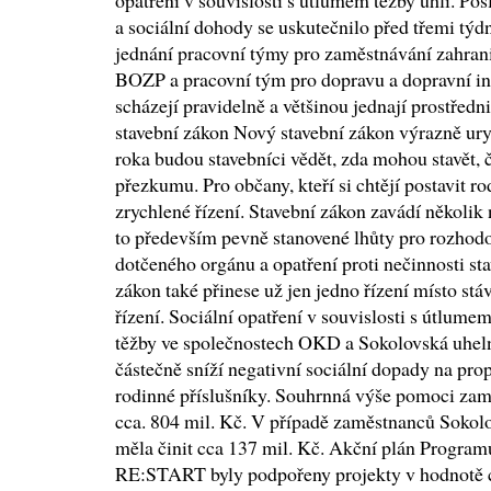
opatření v souvislosti s útlumem těžby uhlí. Po
a sociální dohody se uskutečnilo před třemi týd
jednání pracovní týmy pro zaměstnávání zahran
BOZP a pracovní tým pro dopravu a dopravní inf
scházejí pravidelně a většinou jednají prostřed
stavební zákon Nový stavební zákon výrazně ury
roka budou stavebníci vědět, zda mohou stavět, č
přezkumu. Pro občany, kteří si chtějí postavit 
zrychlené řízení. Stavební zákon zavádí několik 
to především pevně stanovené lhůty pro rozhodo
dotčeného orgánu a opatření proti nečinnosti st
zákon také přinese už jen jedno řízení místo st
řízení. Sociální opatření v souvislosti s útlum
těžby ve společnostech OKD a Sokolovská uhelná 
částečně sníží negativní sociální dopady na pro
rodinné příslušníky. Souhrnná výše pomoci z
cca. 804 mil. Kč. V případě zaměstnanců Sokol
měla činit cca 137 mil. Kč. Akční plán Prog
RE:START byly podpořeny projekty v hodnotě c