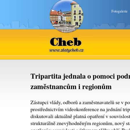
Fotogalerie
Cheb
www.zlatycheb.cz
Tripartita jednala o pomoci pod
zaměstnancům i regionům
Zástupci vlády, odborů a zaměstnavatelů se v pon
prostřednictvím videokonference na jednání tripa
diskutovali aktuálně platná opatření v souvislos
strukturálně znevýhodněným regionům, nový sta