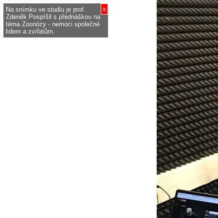
x
Na snímku ve studiu je prof.
Zdeněk Pospíšil s přednáškou na
téma Zoonózy - nemoci společné
lidem a zvířatům.