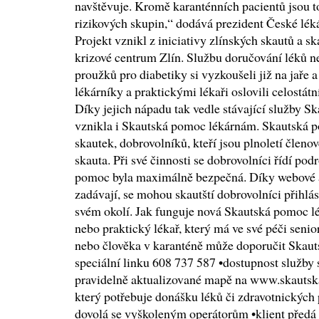
navštěvuje. Kromě karanténních pacientů jsou to
rizikových skupin,“ dodává prezident České lé
Projekt vznikl z iniciativy zlínských skautů a sk
krizové centrum Zlín. Službu doručování léků n
proužků pro diabetiky si vyzkoušeli již na jaře 
lékárníky a praktickými lékaři oslovili celostát
Díky jejich nápadu tak vedle stávající služby 
vznikla i Skautská pomoc lékárnám. Skautská p
skautek, dobrovolníků, kteří jsou plnoletí členo
skauta. Při své činnosti se dobrovolníci řídí p
pomoc byla maximálně bezpečná. Díky webové ap
zadávají, se mohou skautští dobrovolníci přihlá
svém okolí. Jak funguje nová Skautská pomoc l
nebo praktický lékař, který má ve své péči seni
nebo člověka v karanténě může doporučit Skaut
speciální linku 608 737 587 •dostupnost služby 
pravidelně aktualizované mapě na www.skautsk
který potřebuje donášku léků či zdravotnických p
dovolá se vyškoleným operátorům •klient předá p