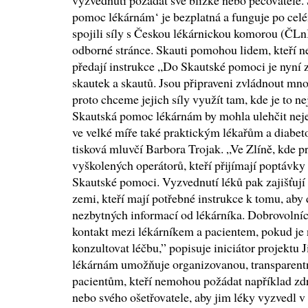
vyzvednutí požádat své blízké nebo pečovatele.
pomoc lékárnám‘ je bezplatná a funguje po celé
spojili síly s Českou lékárnickou komorou (ČLnK
odborné stránce. Skauti pomohou lidem, kteří n
předají instrukce „Do Skautské pomoci je nyní 
skautek a skautů. Jsou připraveni zvládnout mn
proto chceme jejich síly využít tam, kde je to 
Skautská pomoc lékárnám by mohla ulehčit neje
ve velké míře také praktickým lékařům a diabet
tisková mluvčí Barbora Trojak. „Ve Zlíně, kde pro
vyškolených operátorů, kteří přijímají poptávky
Skautské pomoci. Vyzvednutí léků pak zajišťují 
zemi, kteří mají potřebné instrukce k tomu, aby 
nezbytných informací od lékárníka. Dobrovolní
kontakt mezi lékárníkem a pacientem, pokud je 
konzultovat léčbu,” popisuje iniciátor projektu
lékárnám umožňuje organizovanou, transparent
pacientům, kteří nemohou požádat například zd
nebo svého ošetřovatele, aby jim léky vyzvedl v