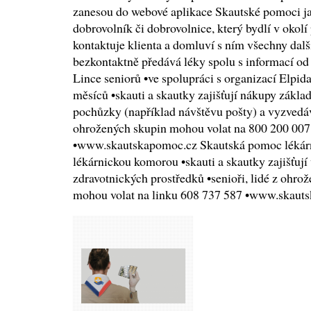
zanesou do webové aplikace Skautské pomoci j
dobrovolník či dobrovolnice, který bydlí v okolí 
kontaktuje klienta a domluví s ním všechny dalš
bezkontaktně předává léky spolu s informací o
Lince seniorů •ve spolupráci s organizací Elpid
měsíců •skauti a skautky zajišťují nákupy základ
pochůzky (například návštěvu pošty) a vyzvedává
ohrožených skupin mohou volat na 800 200 007 
•www.skautskapomoc.cz Skautská pomoc lékárn
lékárnickou komorou •skauti a skautky zajišťují
zdravotnických prostředků •senioři, lidé z ohrož
mohou volat na linku 608 737 587 •www.skaut