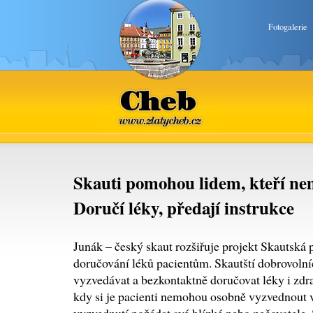
Fotogalerie
Cheb
www.zlatycheb.cz
Skauti pomohou lidem, kteří ne
Doručí léky, předají instrukce
Junák – český skaut rozšiřuje projekt Skautská
doručování léků pacientům. Skautští dobrovolní
vyzvedávat a bezkontaktně doručovat léky i zdra
kdy si je pacienti nemohou osobně vyzvednout v