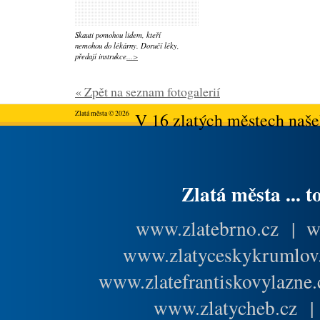
Skauti pomohou lidem, kteří
nemohou do lékárny. Doručí léky,
předají instrukce
...>
« Zpět na seznam fotogalerií
Zlatá města © 2026
V 16 zlatých městech našeh
Zlatá města ... t
www.zlatebrno.cz
|
w
www.zlatyceskykrumlov
www.zlatefrantiskovylazne.
www.zlatycheb.cz