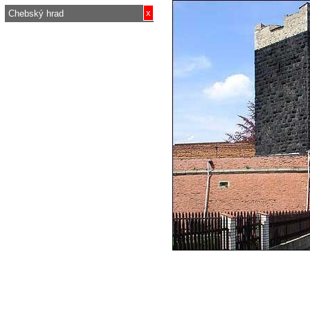
x
Chebský hrad