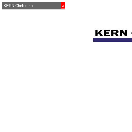
x
KERN Cheb s.r.o.