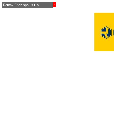
x
Rentax Cheb spol. s r. o