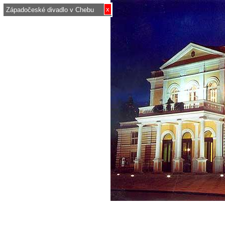
x
Západočeské divadlo v Chebu