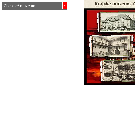
x
Chebské muzeum