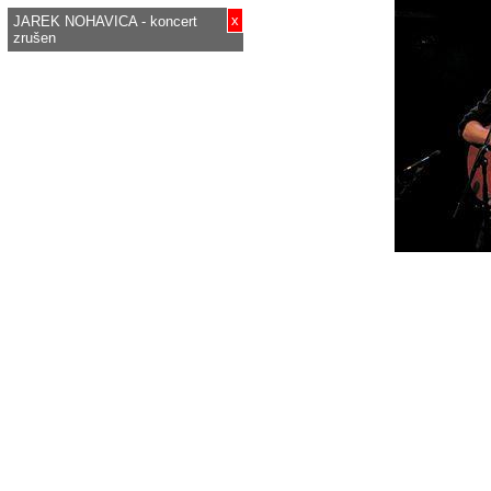
x
JAREK NOHAVICA - koncert
zrušen