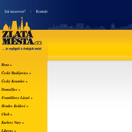
|
Jak inzerovat?
|
Kontakt
Zlatá města
... to nejlepší z
českých měst
Brno »
České Budějovice »
Český Krumlov »
Domažlice »
Františkovy Lázně »
Hradec Králové »
Cheb »
Karlovy Vary »
Liberec »