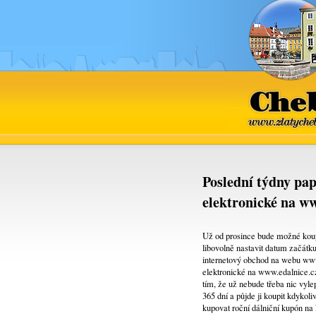
Cheb
www.zlatyche
Poslední týdny pap
elektronické na ww
Už od prosince bude možné koup
libovolně nastavit datum začátk
internetový obchod na webu www.
elektronické na www.edalnice.cz
tím, že už nebude třeba nic vyle
365 dní a půjde ji koupit kdykol
kupovat roční dálniční kupón na