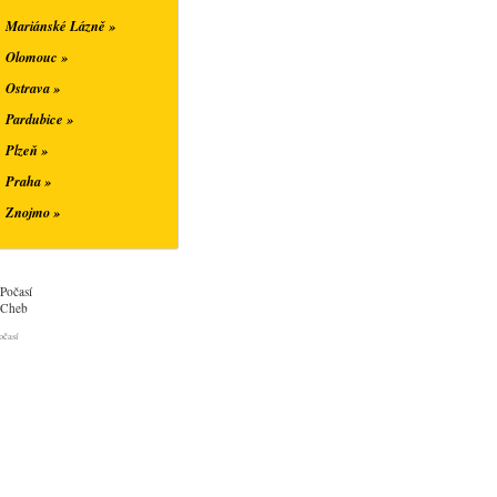
Mariánské Lázně »
Olomouc »
Ostrava »
Pardubice »
Plzeň »
Praha »
Znojmo »
Počasí
Cheb
očasí