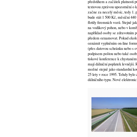
předstihem a začátek platnosti pů
textovou zprávou upozornění o k
začne za necelý měsíc, tedy 1. 
bude stát 1 500 Kč, měsíční 440
flotily firemních vozů. Stejně j
na vodíkový pohon, nebo v komb
například osoby se zdravotním 
předem oznamovat. Pokud ekolog
oznámit vyplněním on-line form
(přes datovou schránku nebo s 
podpisem poštou nebo také osobn
tiskové konference k chystaném
mají dálniční poplatek levnější.
možné stejně jako standardní ko
25 lety v roce 1995. Tehdy bylo 
dálničního typu. Nové elektroni