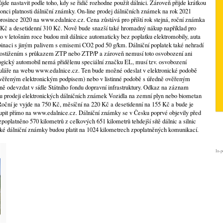
jde nastavit podle toho, kdy se řidič rozhodne použít dálnici. Zároveň přijde krátkou
onci platnosti dálniční známky. On-line prodej dálničních známek na rok 2021
prosince 2020 na www.edalnice.cz. Cena zůstává pro příští rok stejná, roční známka
 Kč a desetidenní 310 Kč. Nově bude snazší také hromadný nákup například pro
ako v letošním roce budou mít dálnice automaticky bez poplatku elektromobily, auta
inaci s jiným palivem s emisemi CO2 pod 50 g/km. Dálniční poplatek také nehradí
postižením s průkazem ZTP nebo ZTP/P a zároveň nemusí toto osvobození ani
ický automobil nemá přidělenu speciální značku EL, musí tzv. osvobození
uláře na webu www.edalnice.cz. Ten bude možné odeslat v elektronické podobě
ověřeným elektronickým podpisem) nebo v listinné podobě s úředně ověřeným
ě odevzdat v sídle Státního fondu dopravní infrastruktury. Odkaz na záznam
u prodeji elektronických dálničních známek Vozidla na zemní plyn nebo biometan
 Roční je vyjde na 750 Kč, měsíční na 220 Kč a desetidenní na 155 Kč a bude je
upit přímo na www.edalnice.cz. Dálniční známky se v Česku poprvé objevily před
zpoplatněno 570 kilometrů z celkových 651 kilometrů tehdejší sítě dálnic a silnic
cké dálniční známky budou platit na 1024 kilometrech zpoplatněných komunikací.
In-p