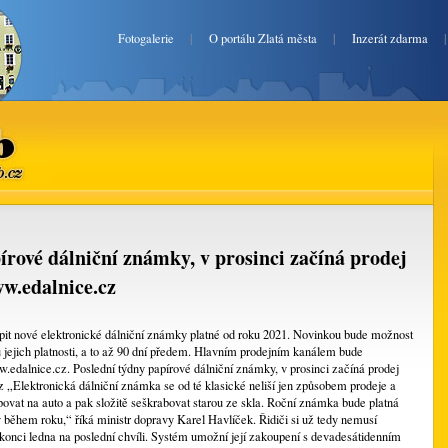
Fotogalerie
|
O portálu Zlatá města
|
Inzerát zdarma
b.cz
írové dálniční známky, v prosinci začíná prodej
w.edalnice.cz
it nové elektronické dálniční známky platné od roku 2021. Novinkou bude možnost
u jejich platnosti, a to až 90 dní předem. Hlavním prodejním kanálem bude
edalnice.cz. Poslední týdny papírové dálniční známky, v prosinci začíná prodej
 „Elektronická dálniční známka se od té klasické neliší jen způsobem prodeje a
povat na auto a pak složitě seškrabovat starou ze skla. Roční známka bude platná
iv během roku,“ říká ministr dopravy Karel Havlíček. Řidiči si už tedy nemusí
 konci ledna na poslední chvíli. Systém umožní její zakoupení s devadesátidenním