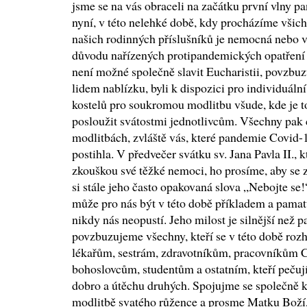
jsme se na vás obraceli na začátku první vlny p
nyní, v této nelehké době, kdy procházíme všic
našich rodinných příslušníků je nemocná nebo 
důvodu nařízených protipandemických opatření n
není možné společně slavit Eucharistii, povzbuz
lidem nablízku, byli k dispozici pro individuální
kostelů pro soukromou modlitbu všude, kde je to
posloužit svátostmi jednotlivcům. Všechny pak c
modlitbách, zvláště vás, které pandemie Covid
postihla. V předvečer svátku sv. Jana Pavla II., 
zkouškou své těžké nemoci, ho prosíme, aby se 
si stále jeho často opakovaná slova „Nebojte se!
může pro nás být v této době příkladem a pamatu
nikdy nás neopustí. Jeho milost je silnější než
povzbuzujeme všechny, kteří se v této době ro
lékařům, sestrám, zdravotníkům, pracovníkům C
bohoslovcům, studentům a ostatním, kteří pečuj
dobro a útěchu druhých. Spojujme se společně 
modlitbě svatého růžence a prosme Matku Boží