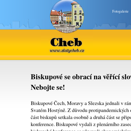
Fotogalerie
Cheb
www.zlatycheb.cz
Biskupové se obrací na věřící slo
Nebojte se!
Biskupové Čech, Moravy a Slezska jednali v rám
Svatém Hostýně. Z důvodu protipandemických o
část biskupů setkala osobně a druhá část se přip
konference. Biskupové vydali z plenárního zase