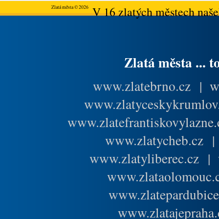
Zlatá města © 2026
V 16 zlatých městech našeh
Zlatá města ... t
www.zlatebrno.cz
|
w
www.zlatyceskykrumlov
www.zlatefrantiskovylazne.
www.zlatycheb.cz
www.zlatyliberec.cz
|
www.zlataolomouc.
www.zlatepardubice
www.zlatajepraha.