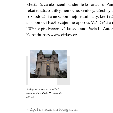
křesťanů, za ukončení pandemie koronaviru. Pa
lékaře, zdravotníky, nemocné, seniory, všechny 
rozhodování a nezapomínejme ani na ty, kteří ná
si s pomocí Boží vzájemně oporou. Vaši čeští a 
2020, v předvečer svátku sv. Jana Pavla II. Au
Zdroj:https://www.cirkev.cz
Biskupové se obrací na věřící
slovy sv. Jana Pavla II.: Nebojte
se!
...>
« Zpět na seznam fotogalerií