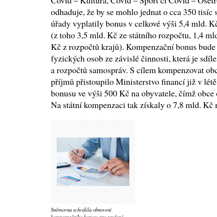
Covid – Kultura, Covid – Sport či Covid – Ošetř
odhaduje, že by se mohlo jednat o cca 350 tisíc 
úřady vyplatily bonus v celkové výši 5,4 mld. K
(z toho 3,5 mld. Kč ze státního rozpočtu, 1,4 ml
Kč z rozpočtů krajů). Kompenzační bonus bude 
fyzických osob ze závislé činnosti, která je sd
a rozpočtů samospráv. S cílem kompenzovat ob
příjmů přistoupilo Ministerstvo financí již v l
bonusu ve výši 500 Kč na obyvatele, čímž obce 
Na státní kompenzaci tak získaly o 7,8 mld. Kč 
Sněmovna schválila obnovení
kompenzačního bonusu pro zavřené