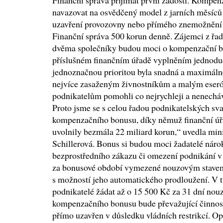
Finanční správa přijímat první žádosti. Kompe
navazovat na osvědčený model z jarních měsíců
uzavření provozovny nebo přímého znemožnění 
Finanční správa 500 korun denně. Zájemci z řad
dvěma společníky budou moci o kompenzační b
příslušném finančním úřadě vyplněním jednodu
jednoznačnou prioritou byla snadná a maximáln
nejvíce zasaženým živnostníkům a malým es
podnikatelům pomohli co nejrychleji a nenecháva
Proto jsme se s celou řadou podnikatelských sv
kompenzačního bonusu, díky němuž finanční úř
uvolnily bezmála 22 miliard korun,“ uvedla min
Schillerová. Bonus si budou moci žadatelé náro
bezprostředního zákazu či omezení podnikání v d
za bonusové období vymezené nouzovým stavem o
s možností jeho automatického prodloužení. V t
podnikatelé žádat až o 15 500 Kč za 31 dní no
kompenzačního bonusu bude převažující činnost
přímo uzavřen v důsledku vládních restrikcí. Op