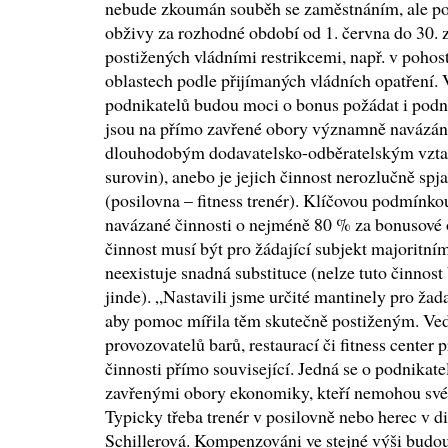
nebude zkoumán souběh se zaměstnáním, ale po
obživy za rozhodné období od 1. června do 30. z
postižených vládními restrikcemi, např. v pohosti
oblastech podle přijímaných vládních opatření.
podnikatelů budou moci o bonus požádat i podnik
jsou na přímo zavřené obory významně navázáni
dlouhodobým dodavatelsko-odběratelským vztah
surovin), anebo je jejich činnost nerozlučně sp
(posilovna – fitness trenér). Klíčovou podmínko
navázané činnosti o nejméně 80 % za bonusové o
činnost musí být pro žádající subjekt majoritn
neexistuje snadná substituce (nelze tuto činnos
jinde). „Nastavili jsme určité mantinely pro ža
aby pomoc mířila těm skutečně postiženým. Ve
provozovatelů barů, restaurací či fitness cente
činnosti přímo související. Jedná se o podnikat
zavřenými obory ekonomiky, kteří nemohou své 
Typicky třeba trenér v posilovně nebo herec v d
Schillerová. Kompenzováni ve stejné výši budou