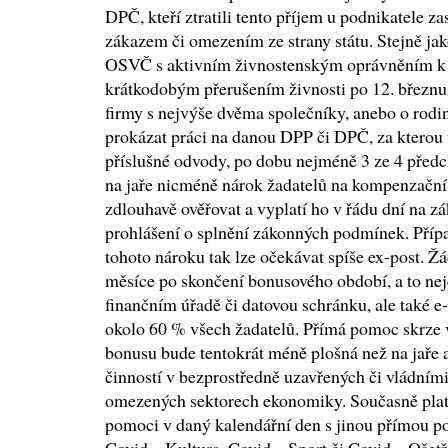
DPČ, kteří ztratili tento příjem u podnikatele 
zákazem či omezením ze strany státu. Stejně jak
OSVČ s aktivním živnostenským oprávněním k 5
krátkodobým přerušením živnosti po 12. březnu 20
firmy s nejvýše dvěma společníky, anebo o rodi
prokázat práci na danou DPP či DPČ, za ktero
příslušné odvody, po dobu nejméně 3 ze 4 předc
na jaře nicméně nárok žadatelů na kompenzační
zdlouhavě ověřovat a vyplatí ho v řádu dní na 
prohlášení o splnění zákonných podmínek. Příp
tohoto nároku tak lze očekávat spíše ex-post. Ž
měsíce po skončení bonusového období, a to n
finančním úřadě či datovou schránku, ale také e
okolo 60 % všech žadatelů. Přímá pomoc skrze
bonusu bude tentokrát méně plošná než na jaře a
činností v bezprostředně uzavřených či vládním
omezených sektorech ekonomiky. Současně plat
pomoci v daný kalendářní den s jinou přímou p