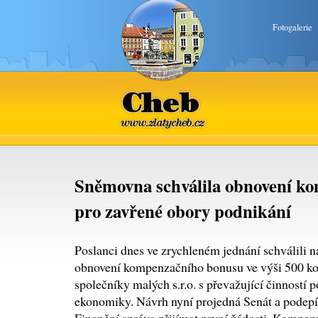
Fotogalerie
Cheb
www.zlatycheb.cz
Sněmovna schválila obnovení k
pro zavřené obory podnikání
Poslanci dnes ve zrychleném jednání schválili n
obnovení kompenzačního bonusu ve výši 500 k
společníky malých s.r.o. s převažující činností 
ekonomiky. Návrh nyní projedná Senát a podepíš