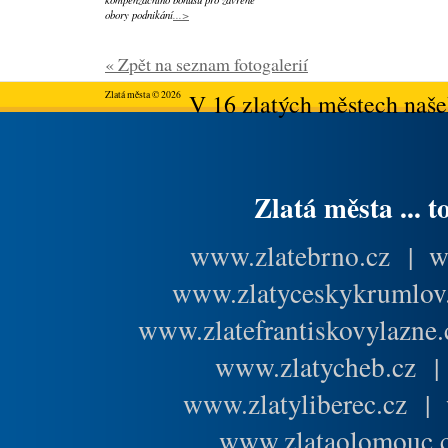
obory podnikání
...>
« Zpět na seznam fotogalerií
Zlatá města © 2026
V 16 zlatých městech našeh
Zlatá města ... t
www.zlatebrno.cz
|
w
www.zlatyceskykrumlov
www.zlatefrantiskovylazne.
www.zlatycheb.cz
www.zlatyliberec.cz
|
www.zlataolomouc.