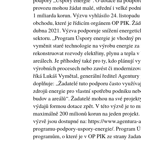
podpory „Úspory energie“. O dotace na podporu
provozu mohou žádat malé, střední i velké podn
1 miliarda korun. Výzvu vyhlásilo 24. listopad
obchodu, které je řídicím orgánem OP PIK. Žádo
dubna 2021. Výzva podporuje snížení energetic
sektoru. „Program Úspory energie je vhodný pro
vyměnit staré technologie na výrobu energie za
rekonstruovat rozvody elektřiny, plynu a tepla
areálech. Je příhodný také pro ty, kdo plánují v
výrobních procesech nebo zavést či modernizova
říká Lukáš Vymětal, generální ředitel Agentury 
doplňuje: „Žadatelé tuto podporu často využívaj
zdrojů energie pro vlastní spotřebu podniku neb
budov a areálů“. Žadatelé mohou na své projekt
výdajů formou dotace zpět. V této výzvě je to m
maximálně 200 milionů korun na jeden projekt.
výzvě jsou dostupné na: https://www.agentura-a
programu-podpory-uspory-energie/. Program Ús
programům, o které je v OP PIK ze strany žadate