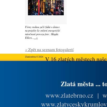
Firmy mohou začít žádat o dotace
na projekty ke snížení energetické
náročnosti provozu foto : Magda
Ehlers...
...>
« Zpět na seznam fotogalerií
Zlatá města © 2026
V 16 zlatých městech našeh
Zlatá města ... t
www.zlatebrno.cz
|
w
www.zlatyceskykrumlov