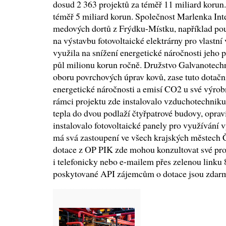
dosud 2 363 projektů za téměř 11 miliard korun
téměř 5 miliard korun. Společnost Marlenka In
medových dortů z Frýdku-Místku, například po
na výstavbu fotovoltaické elektrárny pro vlastní 
využila na snížení energetické náročnosti jeho 
půl milionu korun ročně. Družstvo Galvanotechn
oboru povrchových úprav kovů, zase tuto dotačn
energetické náročnosti a emisí CO2 u své výrob
rámci projektu zde instalovalo vzduchotechniku
tepla do dvou podlaží čtyřpatrové budovy, opravi
instalovalo fotovoltaické panely pro využívání 
má svá zastoupení ve všech krajských městech Č
dotace z OP PIK zde mohou konzultovat své pro
i telefonicky nebo e-mailem přes zelenou linku
poskytované API zájemcům o dotace jsou zdarm