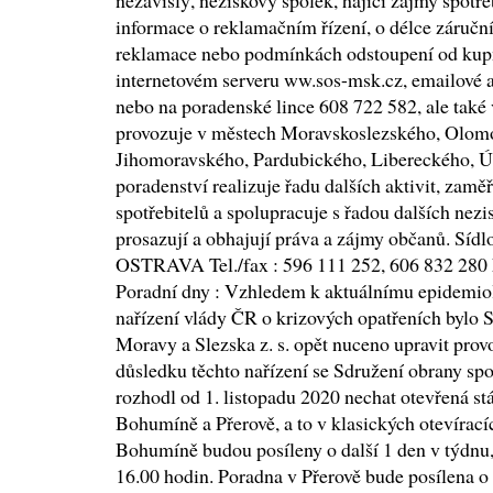
nezávislý, neziskový spolek, hájící zájmy spotře
informace o reklamačním řízení, o délce záruční
reklamace nebo podmínkách odstoupení od kup
internetovém serveru ww.sos-msk.cz, emailové
nebo na poradenské lince 608 722 582, ale také 
provozuje v městech Moravskoslezského, Olom
Jihomoravského, Pardubického, Libereckého, Ú
poradenství realizuje řadu dalších aktivit, zamě
spotřebitelů a spolupracuje s řadou dalších nezi
prosazují a obhajují práva a zájmy občanů. Sídl
OSTRAVA Tel./fax : 596 111 252, 606 832 280
Poradní dny : Vzhledem k aktuálnímu epidemi
nařízení vlády ČR o krizových opatřeních bylo S
Moravy a Slezska z. s. opět nuceno upravit prov
důsledku těchto nařízení se Sdružení obrany spot
rozhodl od 1. listopadu 2020 nechat otevřená st
Bohumíně a Přerově, a to v klasických otevírací
Bohumíně budou posíleny o další 1 den v týdnu,
16.00 hodin. Poradna v Přerově bude posílena o 