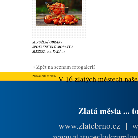
SDRUŽENÍ OBRANY
SPOTŘEBITELŮ MORAVY A
SLEZSKA, z.s. RADÍ
...>
« Zpět na seznam fotogalerií
Zlatá města © 2026
V 16 zlatých městech našeh
Zlatá města ... t
www.zlatebrno.cz
|
w
www.zlatyceskykrumlov