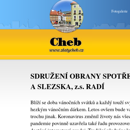
Fotogalerie
Cheb
www.zlatycheb.cz
SDRUŽENÍ OBRANY SPOTŘ
A SLEZSKA, z.s. RADÍ
Blíží se doba vánočních svátků a každý touží sv
hezkým vánočním dárkem. Letos ovšem bude v
trochu jinak. Koronavirus změnil životy nás vš
pandemie povinně uzavřela také řadu provozove