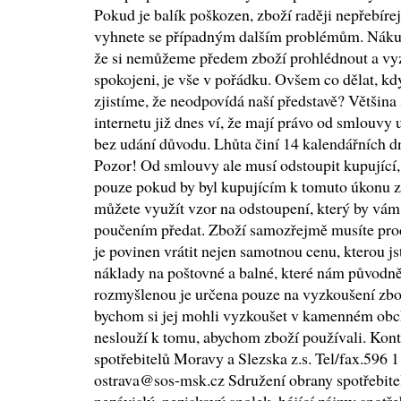
Pokud je balík poškozen, zboží raději nepřebírej
vyhnete se případným dalším problémům. Nákup 
že si nemůžeme předem zboží prohlédnout a vyz
spokojeni, je vše v pořádku. Ovšem co dělat, 
zjistíme, že neodpovídá naší představě? Většina
internetu již dnes ví, že mají právo od smlouvy 
bez udání důvodu. Lhůta činí 14 kalendářních dn
Pozor! Od smlouvy ale musí odstoupit kupující,
pouze pokud by byl kupujícím k tomuto úkonu 
můžete využít vzor na odstoupení, který by vám
poučením předat. Zboží samozřejmě musíte prod
je povinen vrátit nejen samotnou cenu, kterou jste
náklady na poštovné a balné, které nám původně
rozmyšlenou je určena pouze na vyzkoušení zb
bychom si jej mohli vyzkoušet v kamenném obc
neslouží k tomu, abychom zboží používali. Kont
spotřebitelů Moravy a Slezska z.s. Tel/fax.596
ostrava@sos-msk.cz Sdružení obrany spotřebitelů