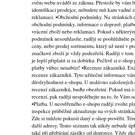
svém webu uvádět ze zákona. Přestože by vám by
identifikaci prodejce, nebudete mít kam vadné zb
reklamaci. •Obchodní podmínky. Na stránkách 
obchodní podmínky, informace o dopravě, platb
vrácení zboží nebo reklamaci. Pokud s někter
podmínek nesouhlasíte, raději se poohlédněte po 
ceny, nebo prodej sortimentu, který už není v p
značkové zboží je vždy podezřelá. Raději v tom
je lepší připlatit si za dobírku. Pečlivě si e-sho
platby vůbec nenabízí! •Recenze zákazníků. Exist
recenze zákazníků. Tyto užitečné informace vá
důvěryhodnost e-shopu. U nedávno založených 
recenzí zákazníků, buďte obezřetní. Pokud má e
recenzí, pak raději nespoléhejte na to, že Vám 
•Platba. U neověřeného e-shopu raději zvolte p
inspekce průběžně aktualizuje na svých stránká
Zde si můžete pokusit daný e-shop prověřit. Té
další adresy. Tento seznam tak nikdy nebude úp
také při přebírání zásilky od dopravce. Vždy zk