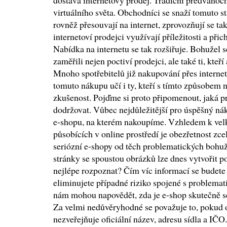
dostává internetový prodej. Tradiční předvánoč
virtuálního světa. Obchodníci se snaží tomuto s
rovněž přesouvají na internet, zprovozňují se tak
internetoví prodejci využívají příležitosti a při
Nabídka na internetu se tak rozšiřuje. Bohužel 
zaměřili nejen poctiví prodejci, ale také ti, kteří
Mnoho spotřebitelů již nakupování přes interne
tomuto nákupu učí i ty, kteří s tímto způsobem
zkušenost. Pojďme si proto připomenout, jaká pr
dodržovat. Vůbec nejdůležitější pro úspěšný nák
e-shopu, na kterém nakoupíme. Vzhledem k vel
působících v online prostředí je obezřetnost zce
seriózní e-shopy od těch problematických bohuže
stránky se spoustou obrázků lze dnes vytvořit p
nejlépe rozpoznat? Čím víc informací se budete s
eliminujete případné riziko spojené s problema
nám mohou napovědět, zda je e-shop skutečně se
Za velmi nedůvěryhodné se považuje to, pokud 
nezveřejňuje oficiální název, adresu sídla a IČO