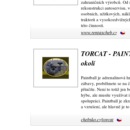
zahraničních výrobců. Od 
rekonstrukci autoservisu, 
osobních, užitkových, nákl
traktorů a vysokozdvižnýc
této činnosti.
www.rentaxcheb.cz
TORCAT - PAIN
okolí
Paintball je adrenalinová hr
zábavy, proběhnete se na č
přiučíte. Není to totiž jen 
hýbe, ale musíte využívat 
spolupráci. Paintball je zk
a vzrušení, ale hlavně je t
chebsko.cz/torcat