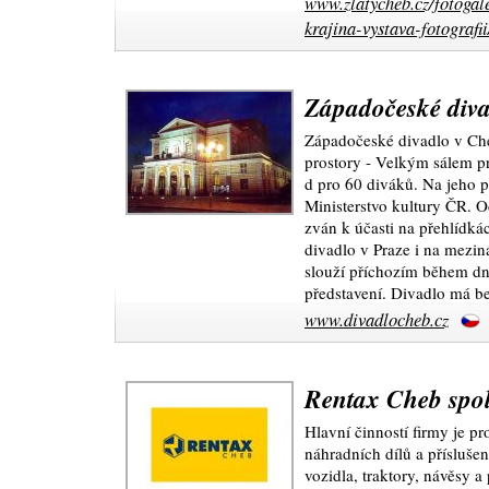
www.zlatycheb.cz/fotogale
krajina-vystava-fotografii
Západočeské div
Západočeské divadlo v Ch
prostory - Velkým sálem p
d pro 60 diváků. Na jeho 
Ministerstvo kultury ČR. 
zván k účasti na přehlídká
divadlo v Praze i na mezin
slouží příchozím během dn
představení. Divadlo má be
www.divadlocheb.cz
Rentax Cheb spol.
Hlavní činností firmy je pr
náhradních dílů a příslušen
vozidla, traktory, návěsy 