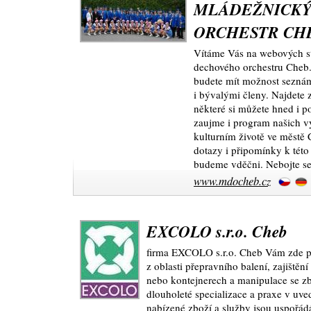
MLÁDEŽNICKÝ
ORCHESTR CH
Vítáme Vás na webových s
dechového orchestru Cheb.
budete mít možnost seznámit
i bývalými členy. Najdete 
některé si můžete hned i 
zaujme i program našich v
kulturním životě ve městě
dotazy i připomínky k této
budeme vděčni. Nebojte se
www.mdocheb.cz
EXCOLO s.r.o. Cheb
firma EXCOLO s.r.o. Cheb Vám zde př
z oblasti přepravního balení, zajištěn
nebo kontejnerech a manipulace se zb
dlouholeté specializace a praxe v uve
nabízené zboží a služby jsou uspořá