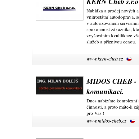
KERN Cheb s.r.o
Nabídka a prodej nových a
vnitrostátní autodoprava, s
v autorizovaném servisním 
spokojenost zákazníka, kt
zvyšováním kvalifikace vš
služeb a příznivou cenou.
www.kern-cheb.cz
MIDOS CHEB - ú
komunikací.
Dnes nabízíme komplexní 
činnosti, a proto máte-li z
pro Vás !
www.midos-cheb.cz