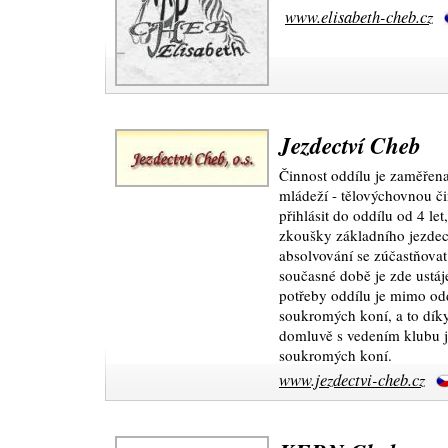
www.elisabeth-cheb.cz
Jezdectví Cheb
Činnost oddílu je zaměřena
mládeží - tělovýchovnou či
přihlásit do oddílu od 4 le
zkoušky základního jezdec
absolvování se zúčastňovat
současné době je zde ustáj
potřeby oddílu je mimo odd
soukromých koní, a to díky 
domluvě s vedením klubu je
soukromých koní.
www.jezdectvi-cheb.cz