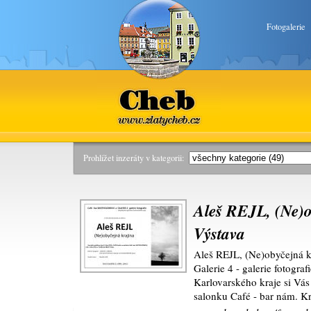
Fotogalerie
Cheb
www.zlatycheb.cz
Prohlížet inzeráty v kategorii:
Aleš REJL, (Ne)o
Výstava
Aleš REJL, (Ne)obyčejná k
Galerie 4 - galerie fotogra
Karlovarského kraje si Vás
salonku Café - bar nám. K