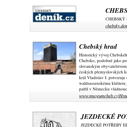
CHEBS
CHEBSKÝ 
chebsky.den
Chebský hrad
Historický vývoj Chebského
Chebsko, podobně jako pra
slovanským obyvatelstvem 
českých přemyslovských kní
král Vladislav I. potvrzuj
waldsassenskému klášteru j
patřil v Německu vládnou
www.muzeumcheb.cz/Hra
JEZDECKÉ PO
JEZDECKÉ POTŘEBY E