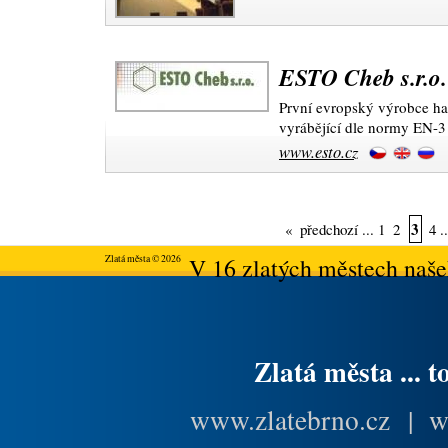
ESTO Cheb s.r.o.
První evropský výrobce has
vyrábějící dle normy EN-3
www.esto.cz
3
«
předchozí
...
1
2
4
.
Zlatá města © 2026
V 16 zlatých městech našeh
Zlatá města ... t
www.zlatebrno.cz
|
w