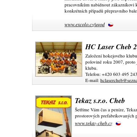
pracovníkům nabídnout zákazníkovi k
konkrétních případů přepravního balen
www.excolo.cz/uvod
HC Laser Cheb 
Založení hokejového klub
polovině roku 2007, proto
klubu.
Telefon: +420 603 495 24
E-mail:
hclasercheb@sezn
Tekaz s.r.o. Cheb
Šetříme Vám čas a peníze, Tekaz
prostorových prefabrikovaných 
www.tekaz-cheb.cz